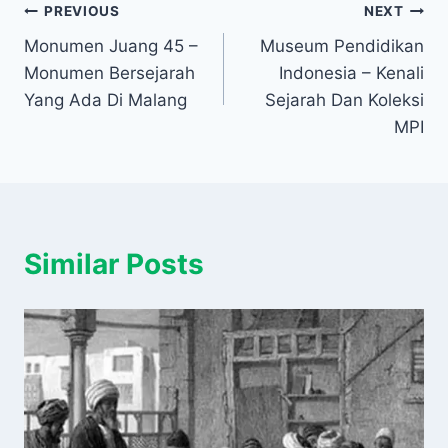
Navigasi
PREVIOUS
NEXT
Monumen Juang 45 –
Museum Pendidikan
pos
Monumen Bersejarah
Indonesia – Kenali
Yang Ada Di Malang
Sejarah Dan Koleksi
MPI
Similar Posts