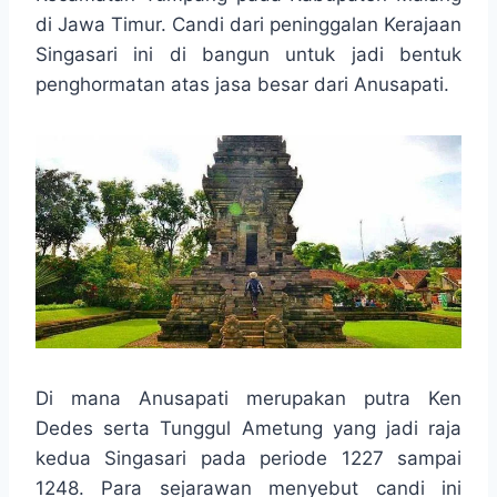
o
A
n
r
di Jawa Timur. Candi dari peninggalan Kerajaan
o
p
g
a
Singasari ini di bangun untuk jadi bentuk
k
p
e
m
r
penghormatan atas jasa besar dari Anusapati.
Di mana Anusapati merupakan putra Ken
Dedes serta Tunggul Ametung yang jadi raja
kedua Singasari pada periode 1227 sampai
1248. Para sejarawan menyebut candi ini