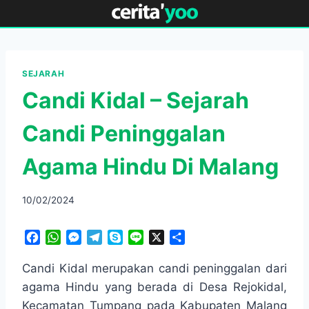
Skip
to
content
SEJARAH
Candi Kidal – Sejarah
Candi Peninggalan
Agama Hindu Di Malang
10/02/2024
F
W
M
T
S
L
X
S
a
h
e
e
k
i
h
c
a
s
l
y
n
a
Candi Kidal merupakan candi peninggalan dari
e
t
s
e
p
e
r
agama Hindu yang berada di Desa Rejokidal,
b
s
e
g
e
e
Kecamatan Tumpang pada Kabupaten Malang