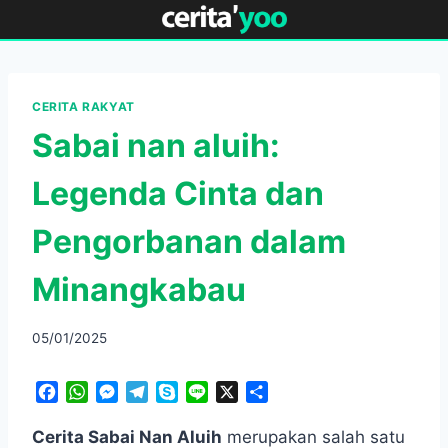
Skip
to
content
CERITA RAKYAT
Sabai nan aluih:
Legenda Cinta dan
Pengorbanan dalam
Minangkabau
05/01/2025
F
W
M
T
S
L
X
S
a
h
e
e
k
i
h
c
a
s
l
y
n
a
Cerita Sabai Nan Aluih
merupakan salah satu