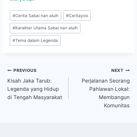
Post
#
Cerita Sabai nan aluih
#
Ceritayoo
Tags:
#
Karakter Utama Sabai nan aluih
#
Tema dalam Legenda
Navigasi
PREVIOUS
NEXT
Kisah Jaka Tarub:
Perjalanan Seorang
pos
Legenda yang Hidup
Pahlawan Lokal:
di Tengah Masyarakat
Membangun
Komunitas