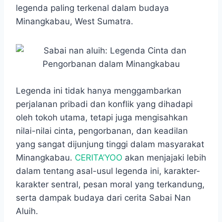
e
t
s
e
p
e
r
legenda paling terkenal dalam budaya
b
s
e
g
e
e
Minangkabau, West Sumatra.
o
A
n
r
o
p
g
a
k
p
e
m
r
Legenda ini tidak hanya menggambarkan
perjalanan pribadi dan konflik yang dihadapi
oleh tokoh utama, tetapi juga mengisahkan
nilai-nilai cinta, pengorbanan, dan keadilan
yang sangat dijunjung tinggi dalam masyarakat
Minangkabau.
CERITA’YOO
akan menjajaki lebih
dalam tentang asal-usul legenda ini, karakter-
karakter sentral, pesan moral yang terkandung,
serta dampak budaya dari cerita Sabai Nan
Aluih.