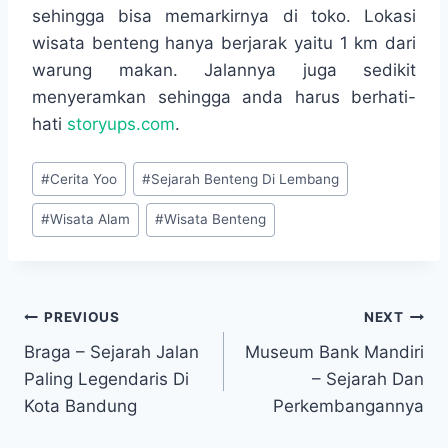
sehingga bisa memarkirnya di toko. Lokasi
wisata benteng hanya berjarak yaitu 1 km dari
warung makan. Jalannya juga sedikit
menyeramkan sehingga anda harus berhati-
hati
storyups.com
.
Post
#
Cerita Yoo
#
Sejarah Benteng Di Lembang
Tags:
#
Wisata Alam
#
Wisata Benteng
Navigasi
PREVIOUS
NEXT
Braga – Sejarah Jalan
Museum Bank Mandiri
pos
Paling Legendaris Di
– Sejarah Dan
Kota Bandung
Perkembangannya