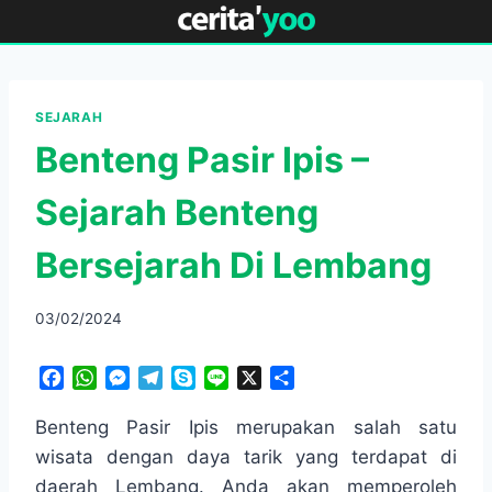
Skip
to
content
SEJARAH
Benteng Pasir Ipis –
Sejarah Benteng
Bersejarah Di Lembang
03/02/2024
F
W
M
T
S
L
X
S
a
h
e
e
k
i
h
c
a
s
l
y
n
a
Benteng Pasir Ipis merupakan salah satu
e
t
s
e
p
e
r
wisata dengan daya tarik yang terdapat di
b
s
e
g
e
e
daerah Lembang. Anda akan memperoleh