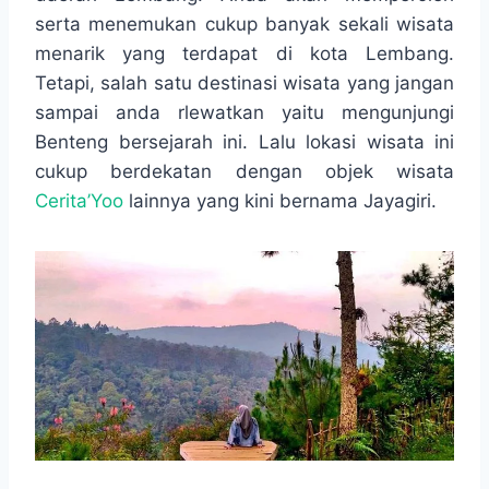
o
A
n
r
serta menemukan cukup banyak sekali wisata
o
p
g
a
menarik yang terdapat di kota Lembang.
k
p
e
m
r
Tetapi, salah satu destinasi wisata yang jangan
sampai anda rlewatkan yaitu mengunjungi
Benteng bersejarah ini. Lalu lokasi wisata ini
cukup berdekatan dengan objek wisata
Cerita’Yoo
lainnya yang kini bernama Jayagiri.