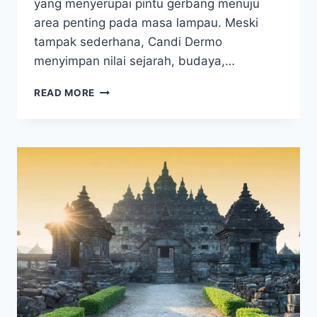
yang menyerupai pintu gerbang menuju
area penting pada masa lampau. Meski
tampak sederhana, Candi Dermo
menyimpan nilai sejarah, budaya,…
BUKAN
READ MORE
SEKADAR
GAPURA!
INI
SEJARAH
CANDI
DERMO
PENINGGALAN
MAJAPAHIT