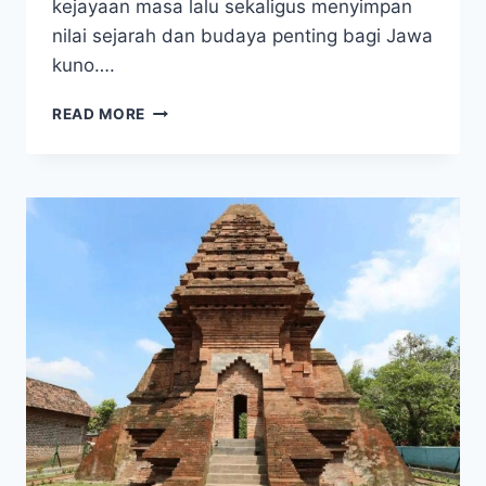
kejayaan masa lalu sekaligus menyimpan
nilai sejarah dan budaya penting bagi Jawa
kuno….
TERUNGKAP!
READ MORE
SEJARAH
CANDI
ARJUNA,
PENINGGALAN
MISTERIUS
DINASTI
SANJAYA