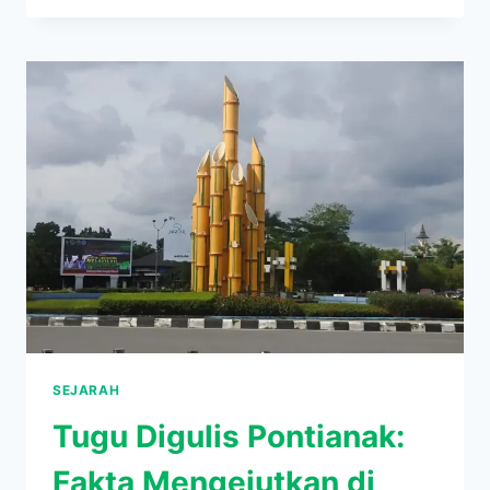
JEJAK
SEJARAH
SUKU
KAYOA
DARI
TANAH
HALMAHERA
SEJARAH
Tugu Digulis Pontianak:
Fakta Mengejutkan di