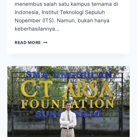
menembus salah satu kampus ternama di
Indonesia, Institut Teknologi Sepuluh
Nopember (ITS). Namun, bukan hanya
keberhasilannya…
VIRAL!
READ MORE
ANAK
BURUH
TANI
DI
PAMEKASAN
TEMBUS
ITS,
ALASANNYA
BIKIN
SALUT