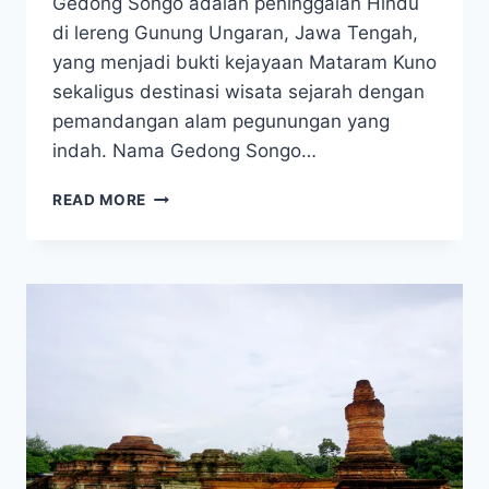
Gedong Songo adalah peninggalan Hindu
di lereng Gunung Ungaran, Jawa Tengah,
yang menjadi bukti kejayaan Mataram Kuno
sekaligus destinasi wisata sejarah dengan
pemandangan alam pegunungan yang
indah. Nama Gedong Songo…
SEJARAH
READ MORE
CANDI
GEDONG
SONGO,
WARISAN
HINDU
DI
LERENG
GUNUNG
UNGARAN!