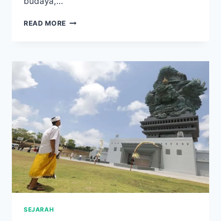
budaya,…
TUGU
READ MORE
DIGULIS
PONTIANAK:
FAKTA
MENGEJUTKAN
DI
BALIK
MONUMEN
BERSEJARAH
INI!
SEJARAH