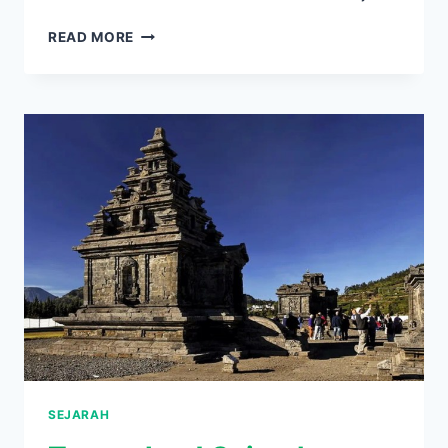
WAJIB
READ MORE
TAHU!
SEJARAH
MASJID
SULTAN
SURIANSYAH
BANJARMASIN,
PENUH
FAKTA
MENARIK
SEJARAH