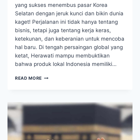
yang sukses menembus pasar Korea
Selatan dengan jeruk kunci dan bikin dunia
kaget! Perjalanan ini tidak hanya tentang
bisnis, tetapi juga tentang kerja keras,
ketekunan, dan keberanian untuk mencoba
hal baru. Di tengah persaingan global yang
ketat, Herawati mampu membuktikan
bahwa produk lokal Indonesia memiliki…
DARI
READ MORE
KAMPUNG
KE
KOREA!
JERUK
KUNCI
HERAWATI
BIKIN
DUNIA
KAGET