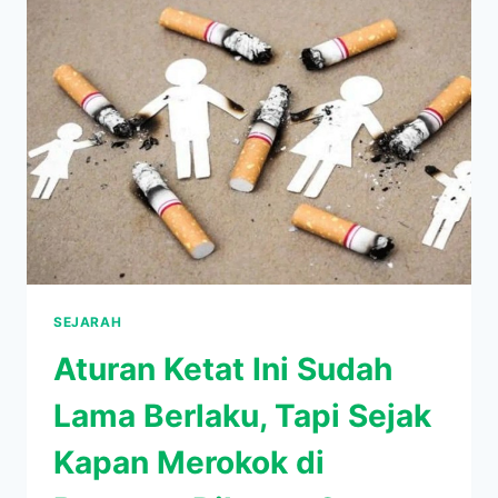
TUKANG
PANDAI
BESI
INI
AKHIRNYA
BISA
NAIK
HAJI
SETELAH
31
TAHUN
SEJARAH
Aturan Ketat Ini Sudah
Lama Berlaku, Tapi Sejak
Kapan Merokok di