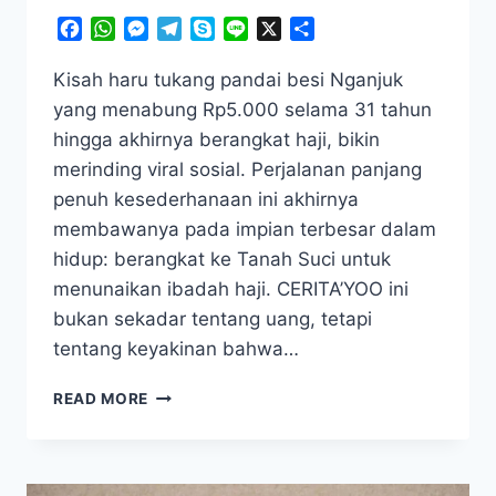
Facebook
WhatsApp
Messenger
Telegram
Skype
Line
X
Share
Kisah haru tukang pandai besi Nganjuk
yang menabung Rp5.000 selama 31 tahun
hingga akhirnya berangkat haji, bikin
merinding viral sosial. Perjalanan panjang
penuh kesederhanaan ini akhirnya
membawanya pada impian terbesar dalam
hidup: berangkat ke Tanah Suci untuk
menunaikan ibadah haji. CERITA’YOO ini
bukan sekadar tentang uang, tetapi
tentang keyakinan bahwa…
GILA!
READ MORE
CUMA
SISIHKAN
RP
5.000,