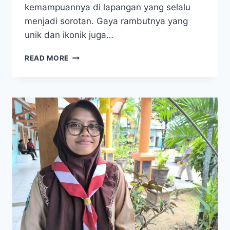
kemampuannya di lapangan yang selalu
menjadi sorotan. Gaya rambutnya yang
unik dan ikonik juga…
TERUNGKAP!
READ MORE
ALASAN
DI
BALIK
GAYA
RAMBUT
RONALDO
NAZARIO
YANG
LEGENDARIS