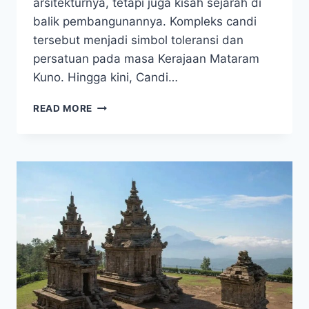
arsitekturnya, tetapi juga kisah sejarah di
balik pembangunannya. Kompleks candi
tersebut menjadi simbol toleransi dan
persatuan pada masa Kerajaan Mataram
Kuno. Hingga kini, Candi…
BUKAN
READ MORE
CANDI
BIASA!
INI
SEJARAH
CANDI
PLAOSAN
DARI
MASA
MATARAM
KUNO