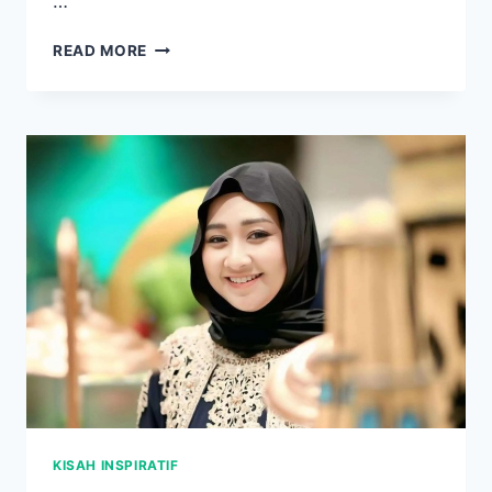
…
SEJARAH
READ MORE
PATUNG
GWK
BALI
YANG
MEGAH
INI
CERITA
BESAR
DI
BALIKNYA
KISAH INSPIRATIF