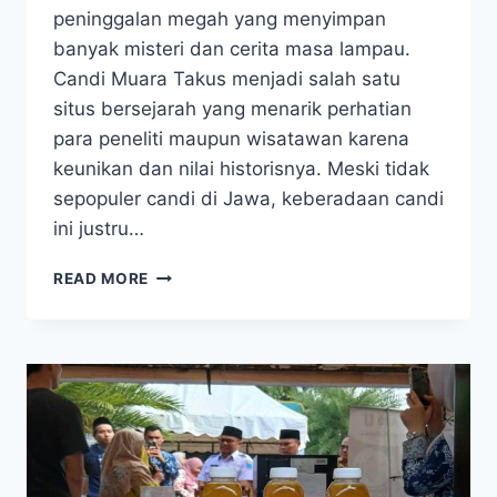
peninggalan megah yang menyimpan
banyak misteri dan cerita masa lampau.
Candi Muara Takus menjadi salah satu
situs bersejarah yang menarik perhatian
para peneliti maupun wisatawan karena
keunikan dan nilai historisnya. Meski tidak
sepopuler candi di Jawa, keberadaan candi
ini justru…
VIRAL!
READ MORE
CANDI
MUARA
TAKUS
TERNYATA
PUNYA
SEJARAH
MENGEJUTKAN
YANG
JARANG