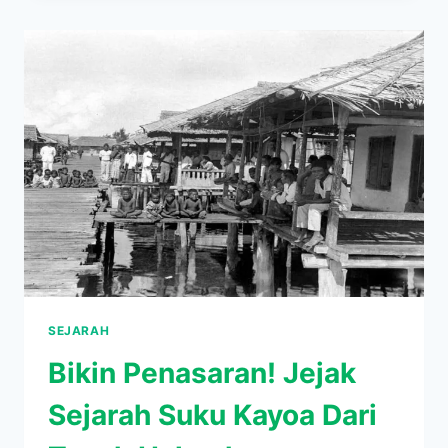
SUDAH
LAMA
BERLAKU,
TAPI
SEJAK
KAPAN
MEROKOK
DI
PESAWAT
DILARANG?
SEJARAH
Bikin Penasaran! Jejak
Sejarah Suku Kayoa Dari