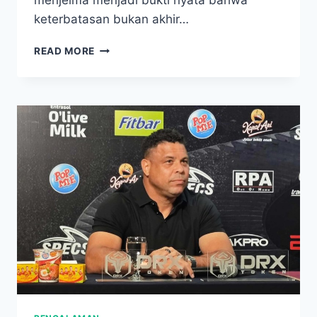
menjelma menjadi bukti nyata bahwa
keterbatasan bukan akhir…
DULU
READ MORE
DIREMEHKAN,
KINI
SUKSES!
ICHA
IBU
TUNGGAL
YANG
UBAH
NASIB
TOTAL