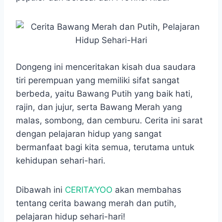
o
A
n
r
o
p
g
a
k
p
e
m
r
Dongeng ini menceritakan kisah dua saudara
tiri perempuan yang memiliki sifat sangat
berbeda, yaitu Bawang Putih yang baik hati,
rajin, dan jujur, serta Bawang Merah yang
malas, sombong, dan cemburu. Cerita ini sarat
dengan pelajaran hidup yang sangat
bermanfaat bagi kita semua, terutama untuk
kehidupan sehari-hari.
Dibawah ini
CERITA’YOO
akan membahas
tentang cerita bawang merah dan putih,
pelajaran hidup sehari-hari!