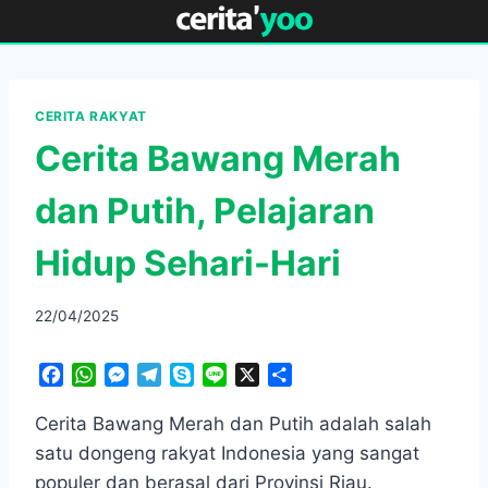
Skip
to
content
CERITA RAKYAT
Cerita Bawang Merah
dan Putih, Pelajaran
Hidup Sehari-Hari
22/04/2025
F
W
M
T
S
L
X
S
a
h
e
e
k
i
h
c
a
s
l
y
n
a
Cerita Bawang Merah dan Putih adalah salah
e
t
s
e
p
e
r
satu dongeng rakyat Indonesia yang sangat
b
s
e
g
e
e
populer dan berasal dari Provinsi Riau.