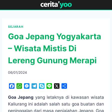
Skip
to
content
SEJARAH
Goa Jepang Yogyakarta
– Wisata Mistis Di
Lereng Gunung Merapi
06/01/2024
F
W
M
T
S
L
X
S
a
h
e
e
k
i
h
c
a
s
l
y
n
a
Goa Jepang
yang letaknya di kawasan wisata
e
t
s
e
p
e
r
Kaliurang ini adalah salah satu goa buatan dan
b
s
e
g
e
e
peninggalan dari masa penjajahan Jepang. Goa