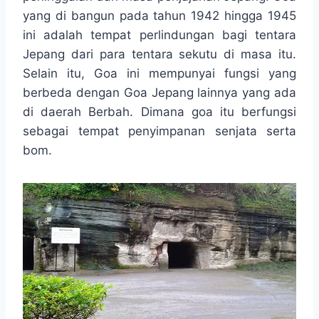
o
A
n
r
yang di bangun pada tahun 1942 hingga 1945
o
p
g
a
ini adalah tempat perlindungan bagi tentara
k
p
e
m
r
Jepang dari para tentara sekutu di masa itu.
Selain itu, Goa ini mempunyai fungsi yang
berbeda dengan Goa Jepang lainnya yang ada
di daerah Berbah. Dimana goa itu berfungsi
sebagai tempat penyimpanan senjata serta
bom.