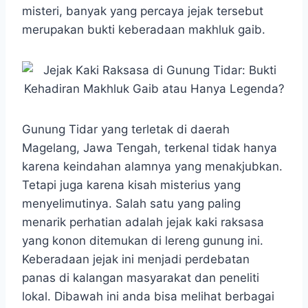
e
t
s
e
p
e
r
misteri, banyak yang percaya jejak tersebut
b
s
e
g
e
e
merupakan bukti keberadaan makhluk gaib.
o
A
n
r
o
p
g
a
k
p
e
m
r
Gunung Tidar yang terletak di daerah
Magelang, Jawa Tengah, terkenal tidak hanya
karena keindahan alamnya yang menakjubkan.
Tetapi juga karena kisah misterius yang
menyelimutinya. Salah satu yang paling
menarik perhatian adalah jejak kaki raksasa
yang konon ditemukan di lereng gunung ini.
Keberadaan jejak ini menjadi perdebatan
panas di kalangan masyarakat dan peneliti
lokal. Dibawah ini anda bisa melihat berbagai