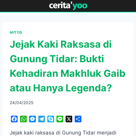
Skip
to
content
MITOS
Jejak Kaki Raksasa di
Gunung Tidar: Bukti
Kehadiran Makhluk Gaib
atau Hanya Legenda?
24/04/2025
F
W
M
T
S
L
X
S
a
h
e
e
k
i
h
c
a
s
l
y
n
a
Jejak kaki raksasa di Gunung Tidar menjadi