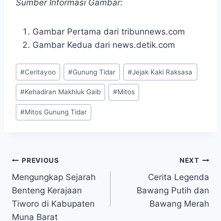
Sumber Informasi Gambar:
Gambar Pertama dari tribunnews.com
Gambar Kedua dari news.detik.com
Post
#
Ceritayoo
#
Gunung Tidar
#
Jejak Kaki Raksasa
Tags:
#
Kehadiran Makhluk Gaib
#
Mitos
#
Mitos Gunung Tidar
Navigasi
PREVIOUS
NEXT
Mengungkap Sejarah
Cerita Legenda
pos
Benteng Kerajaan
Bawang Putih dan
Tiworo di Kabupaten
Bawang Merah
Muna Barat