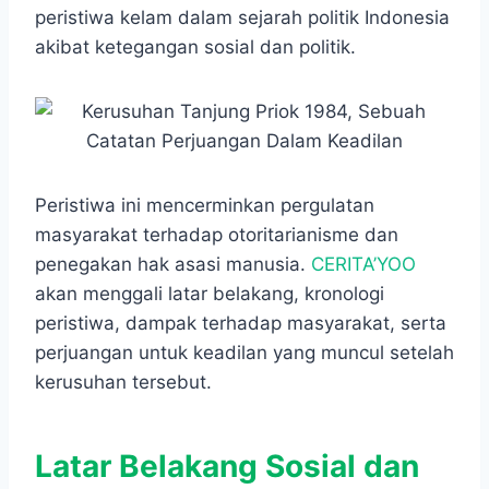
e
t
s
e
p
e
r
peristiwa kelam dalam sejarah politik Indonesia
b
s
e
g
e
e
akibat ketegangan sosial dan politik.
o
A
n
r
o
p
g
a
k
p
e
m
r
Peristiwa ini mencerminkan pergulatan
masyarakat terhadap otoritarianisme dan
penegakan hak asasi manusia.
CERITA’YOO
akan menggali latar belakang, kronologi
peristiwa, dampak terhadap masyarakat, serta
perjuangan untuk keadilan yang muncul setelah
kerusuhan tersebut.
Latar Belakang Sosial dan