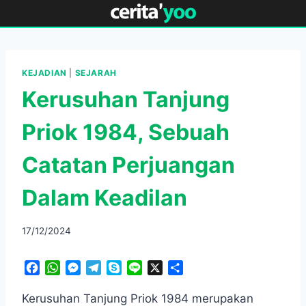
Skip
to
content
KEJADIAN
|
SEJARAH
Kerusuhan Tanjung
Priok 1984, Sebuah
Catatan Perjuangan
Dalam Keadilan
17/12/2024
F
W
M
T
S
L
X
S
a
h
e
e
k
i
h
c
a
s
l
y
n
a
Kerusuhan Tanjung Priok 1984 merupakan