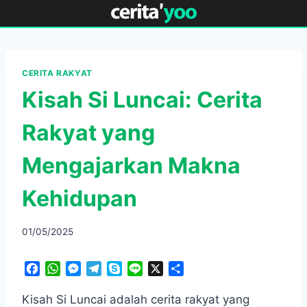
Skip
to
content
CERITA RAKYAT
Kisah Si Luncai: Cerita
Rakyat yang
Mengajarkan Makna
Kehidupan
01/05/2025
F
W
M
T
S
L
X
S
a
h
e
e
k
i
h
c
a
s
l
y
n
a
Kisah Si Luncai adalah cerita rakyat yang