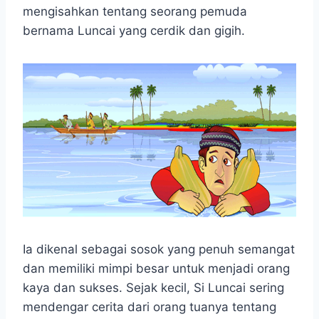
e
t
s
e
p
e
r
mengisahkan tentang seorang pemuda
b
s
e
g
e
e
bernama Luncai yang cerdik dan gigih.
o
A
n
r
o
p
g
a
k
p
e
m
r
Ia dikenal sebagai sosok yang penuh semangat
dan memiliki mimpi besar untuk menjadi orang
kaya dan sukses. Sejak kecil, Si Luncai sering
mendengar cerita dari orang tuanya tentang