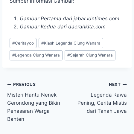
Sumber Informasi Gambar:
Gambar Pertama dari jabar.idntimes.com
Gambar Kedua dari daerahkita.com
Post
#
Ceritayoo
#
Kiash Legenda Ciung Wanara
Tags:
#
Legenda Ciung Wanara
#
Sejarah Ciung Wanara
Navigasi
PREVIOUS
NEXT
Misteri Hantu Nenek
Legenda Rawa
pos
Gerondong yang Bikin
Pening, Cerita Mistis
Penasaran Warga
dari Tanah Jawa
Banten