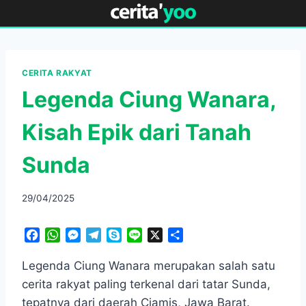
Skip
to
content
CERITA RAKYAT
Legenda Ciung Wanara,
Kisah Epik dari Tanah
Sunda
29/04/2025
F
W
M
T
S
L
X
S
a
h
e
e
k
i
h
c
a
s
l
y
n
a
Legenda Ciung Wanara merupakan salah satu
e
t
s
e
p
e
r
cerita rakyat paling terkenal dari tatar Sunda,
b
s
e
g
e
e
tepatnya dari daerah Ciamis, Jawa Barat.