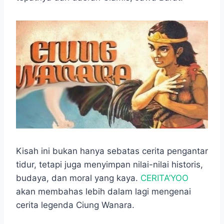
o
A
n
r
o
p
g
a
k
p
e
m
r
Kisah ini bukan hanya sebatas cerita pengantar
tidur, tetapi juga menyimpan nilai-nilai historis,
budaya, dan moral yang kaya.
CERITA’YOO
akan membahas lebih dalam lagi mengenai
cerita legenda Ciung Wanara.