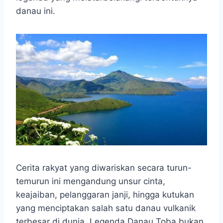
o
A
n
r
danau ini.
o
p
g
a
k
p
e
m
r
Cerita rakyat yang diwariskan secara turun-
temurun ini mengandung unsur cinta,
keajaiban, pelanggaran janji, hingga kutukan
yang menciptakan salah satu danau vulkanik
terbesar di dunia. Legenda Danau Toba bukan