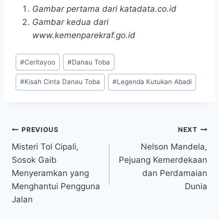
Gambar pertama dari katadata.co.id
Gambar kedua dari
www.kemenparekraf.go.id
Post
#
Ceritayoo
#
Danau Toba
Tags:
#
Kisah Cinta Danau Toba
#
Legenda Kutukan Abadi
Navigasi
PREVIOUS
NEXT
Misteri Tol Cipali,
Nelson Mandela,
pos
Sosok Gaib
Pejuang Kemerdekaan
Menyeramkan yang
dan Perdamaian
Menghantui Pengguna
Dunia
Jalan