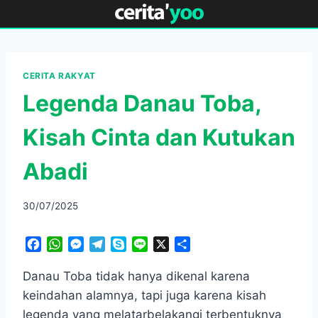
Skip
to
content
CERITA RAKYAT
Legenda Danau Toba,
Kisah Cinta dan Kutukan
Abadi
30/07/2025
F
W
M
T
S
L
X
S
a
h
e
e
k
i
h
c
a
s
l
y
n
a
Danau Toba tidak hanya dikenal karena
e
t
s
e
p
e
r
keindahan alamnya, tapi juga karena kisah
b
s
e
g
e
e
legenda yang melatarbelakangi terbentuknya