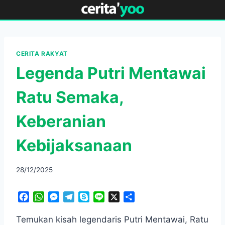
Skip
to
content
CERITA RAKYAT
Legenda Putri Mentawai
Ratu Semaka,
Keberanian
Kebijaksanaan
28/12/2025
F
W
M
T
S
L
X
S
a
h
e
e
k
i
h
c
a
s
l
y
n
a
Temukan kisah legendaris Putri Mentawai, Ratu