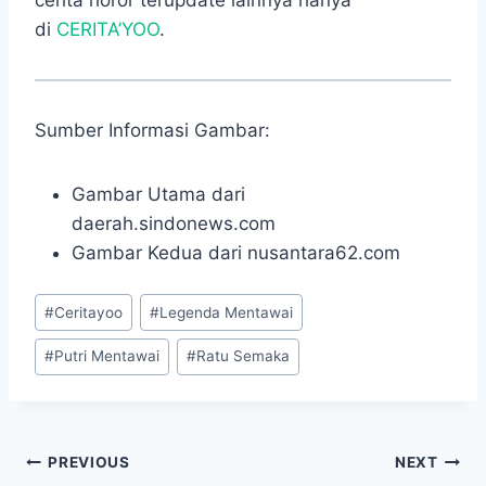
cerita horor terupdate lainnya hanya
di
CERITA’YOO
.
Sumber Informasi Gambar:
Gambar Utama dari
daerah.sindonews.com
Gambar Kedua dari nusantara62.com
Post
#
Ceritayoo
#
Legenda Mentawai
Tags:
#
Putri Mentawai
#
Ratu Semaka
Navigasi
PREVIOUS
NEXT