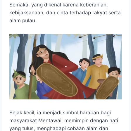
e
t
s
e
p
e
r
Semaka, yang dikenal karena keberanian,
b
s
e
g
e
e
kebijaksanaan, dan cinta terhadap rakyat serta
o
A
n
r
alam pulau.
o
p
g
a
k
p
e
m
r
Sejak kecil, ia menjadi simbol harapan bagi
masyarakat Mentawai, memimpin dengan hati
yang tulus, menghadapi cobaan alam dan