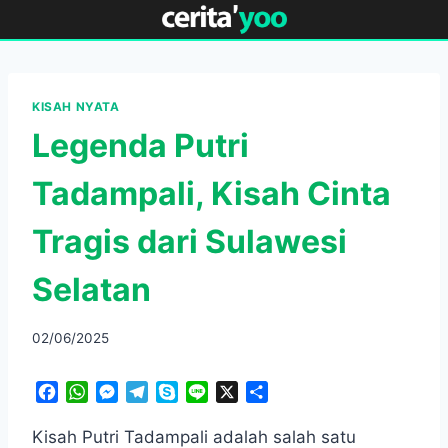
Skip
to
content
KISAH NYATA
Legenda Putri
Tadampali, Kisah Cinta
Tragis dari Sulawesi
Selatan
02/06/2025
F
W
M
T
S
L
X
S
a
h
e
e
k
i
h
c
a
s
l
y
n
a
Kisah Putri Tadampali adalah salah satu