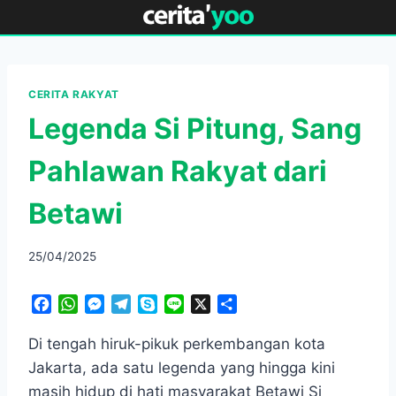
Skip
to
content
CERITA RAKYAT
Legenda Si Pitung, Sang
Pahlawan Rakyat dari
Betawi
25/04/2025
F
W
M
T
S
L
X
S
a
h
e
e
k
i
h
c
a
s
l
y
n
a
Di tengah hiruk-pikuk perkembangan kota
e
t
s
e
p
e
r
Jakarta, ada satu legenda yang hingga kini
b
s
e
g
e
e
masih hidup di hati masyarakat Betawi Si