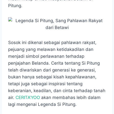
o
A
n
r
Pitung.
o
p
g
a
k
p
e
m
r
Sosok ini dikenal sebagai pahlawan rakyat,
pejuang yang melawan ketidakadilan dan
menjadi simbol perlawanan terhadap
penjajahan Belanda. Cerita tentang Si Pitung
telah diwariskan dari generasi ke generasi,
bukan hanya sebagai kisah kepahlawanan,
tetapi juga sebagai inspirasi tentang
keberanian, keadilan, dan cinta terhadap tanah
air.
CERITA’YOO
akan membahas lebih dalam
lagi mengenai Legenda Si Pitung.