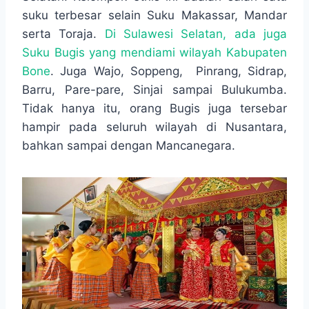
o
A
n
r
suku terbesar selain Suku Makassar, Mandar
o
p
g
a
serta Toraja.
Di Sulawesi Selatan, ada juga
k
p
e
m
r
Suku Bugis yang mendiami wilayah Kabupaten
Bone
. Juga Wajo, Soppeng, Pinrang, Sidrap,
Barru, Pare-pare, Sinjai sampai Bulukumba.
Tidak hanya itu, orang Bugis juga tersebar
hampir pada seluruh wilayah di Nusantara,
bahkan sampai dengan Mancanegara.