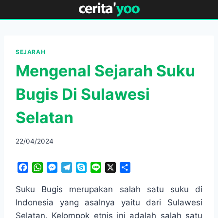
Skip
to
content
SEJARAH
Mengenal Sejarah Suku
Bugis Di Sulawesi
Selatan
22/04/2024
F
W
M
T
S
L
X
S
a
h
e
e
k
i
h
c
a
s
l
y
n
a
Suku Bugis merupakan salah satu suku di
e
t
s
e
p
e
r
Indonesia yang asalnya yaitu dari Sulawesi
b
s
e
g
e
e
Selatan. Kelompok etnis ini adalah salah satu