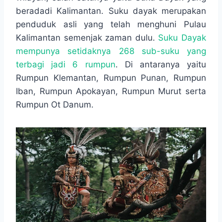
o
A
n
r
beradadi Kalimantan. Suku dayak merupakan
o
p
g
a
penduduk asli yang telah menghuni Pulau
k
p
e
m
r
Kalimantan semenjak zaman dulu.
Suku Dayak
mempunya setidaknya 268 sub-suku yang
terbagi jadi 6 rumpun
. Di antaranya yaitu
Rumpun Klemantan, Rumpun Punan, Rumpun
Iban, Rumpun Apokayan, Rumpun Murut serta
Rumpun Ot Danum.