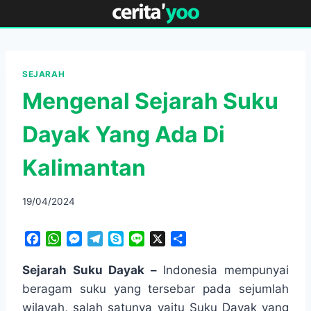
Skip
to
content
SEJARAH
Mengenal Sejarah Suku
Dayak Yang Ada Di
Kalimantan
19/04/2024
F
W
M
T
S
L
X
S
a
h
e
e
k
i
h
c
a
s
l
y
n
a
Sejarah Suku Dayak –
Indonesia mempunyai
e
t
s
e
p
e
r
beragam suku yang tersebar pada sejumlah
b
s
e
g
e
e
wilayah, salah satunya yaitu Suku Dayak yang