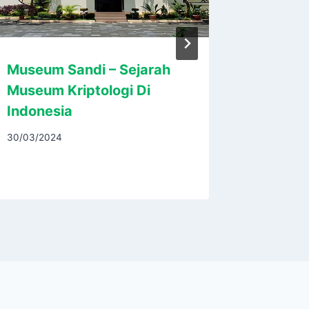
Museum Sandi – Sejarah
Pura Ba
Museum Kriptologi Di
Sejarah
Indonesia
Umat H
30/03/2024
16/03/202