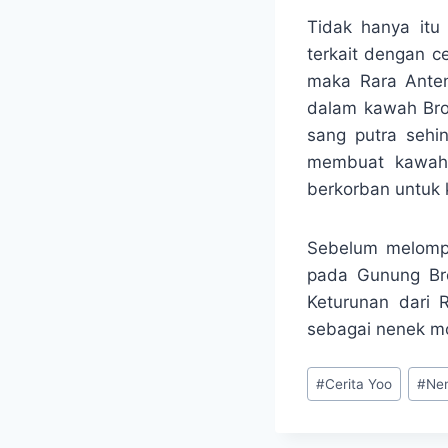
Tidak hanya itu
terkait dengan c
maka Rara Ante
dalam kawah Bro
sang putra seh
membuat kawah 
berkorban untuk 
Sebelum melompa
pada Gunung Bro
Keturunan dari 
sebagai nenek mo
Post
#
Cerita Yoo
#
Ne
Tags: