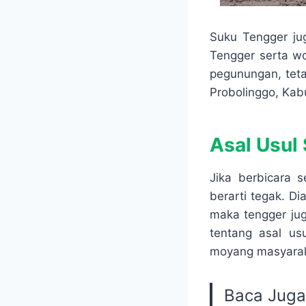
Suku Tengger ju
Tengger serta 
pegunungan, teta
Probolinggo, Ka
Asal Usul
Jika berbicara s
berarti tegak. D
maka tengger jug
tentang asal us
moyang masyaraka
Baca Juga