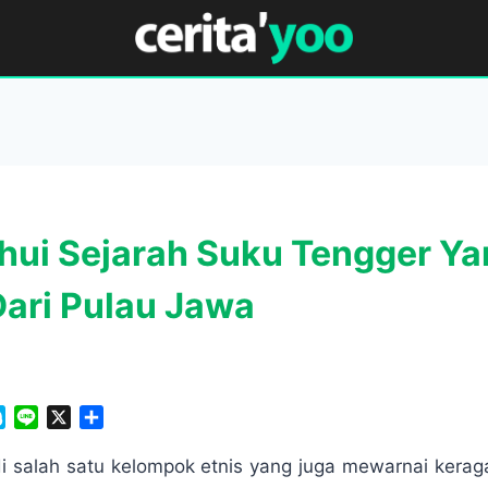
ui Sejarah Suku Tengger Ya
Dari Pulau Jawa
S
L
X
S
k
i
h
y
n
a
i salah satu kelompok etnis yang juga mewarnai ker