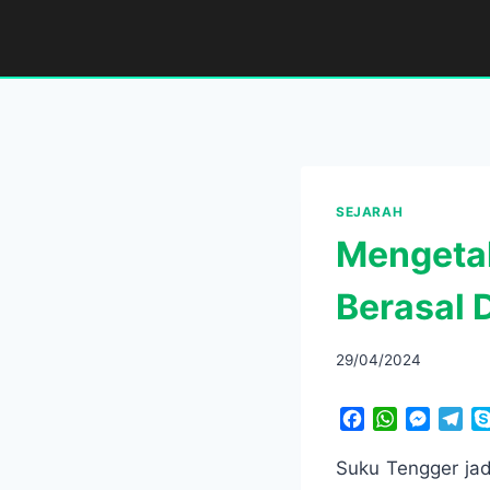
Skip
to
content
SEJARAH
Mengetah
Berasal 
29/04/2024
F
W
M
T
a
h
e
e
c
a
s
l
Suku Tengger jad