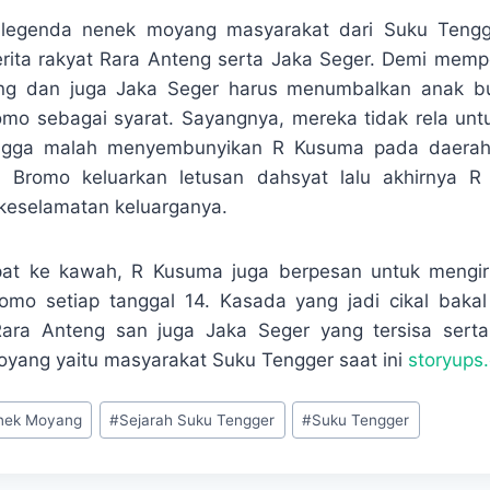
 legenda nenek moyang masyarakat dari Suku Tengg
erita rakyat Rara Anteng serta Jaka Seger. Demi memp
ng dan juga Jaka Seger harus menumbalkan anak b
mo sebagai syarat. Sayangnya, mereka tidak rela un
ingga malah menyembunyikan R Kusuma pada daerah 
Bromo keluarkan letusan dahsyat lalu akhirnya R
keselamatan keluarganya.
t ke kawah, R Kusuma juga berpesan untuk mengir
mo setiap tanggal 14. Kasada yang jadi cikal baka
Rara Anteng san juga Jaka Seger yang tersisa serta
yang yaitu masyarakat Suku Tengger saat ini
storyups
nek Moyang
#
Sejarah Suku Tengger
#
Suku Tengger