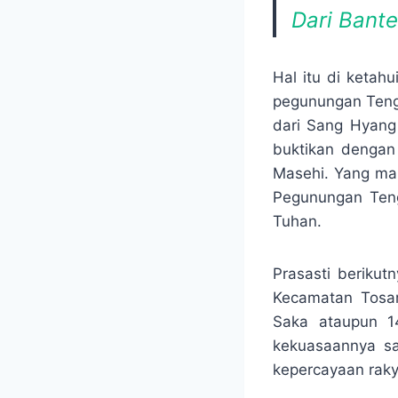
Dari Bant
Hal itu di keta
pegunungan Tengge
dari Sang Hyang 
buktikan dengan
Masehi. Yang ma
Pegunungan Teng
Tuhan.
Prasasti beriku
Kecamatan Tosar
Saka ataupun 1
kekuasaannya s
kepercayaan rak