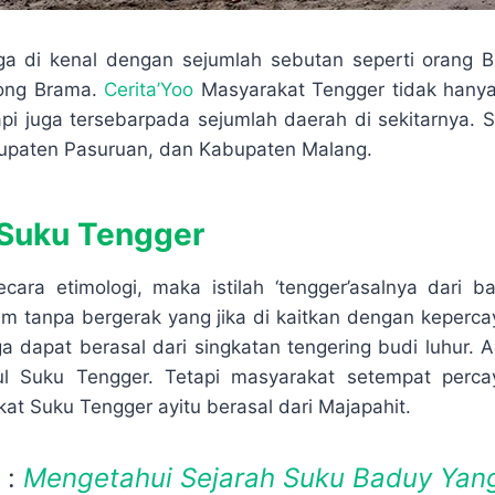
ga di kenal dengan sejumlah sebutan seperti orang 
wong Brama.
Cerita’Yoo
Masyarakat Tengger tidak hanya 
pi juga tersebarpada sejumlah daerah di sekitarnya. 
bupaten Pasuruan, dan Kabupaten Malang.
 Suku Tengger
ecara etimologi, maka istilah ‘tengger’asalnya dari
iam tanpa bergerak yang jika di kaitkan dengan keperc
a dapat berasal dari singkatan tengering budi luhur. A
ul Suku Tengger. Tetapi masyarakat setempat per
t Suku Tengger ayitu berasal dari Majapahit.
 :
Mengetahui Sejarah Suku Baduy Yang