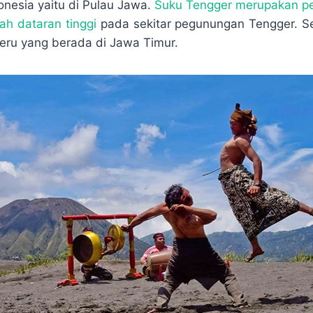
p
e
r
onesia yaitu di Pulau Jawa.
Suku Tengger merupakan pe
e
e
ah dataran tinggi
pada sekitar pegunungan Tengger. Sel
ru yang berada di Jawa Timur.