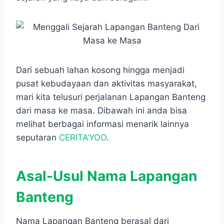
o
A
n
r
o
p
g
a
k
p
e
m
r
Dari sebuah lahan kosong hingga menjadi
pusat kebudayaan dan aktivitas masyarakat,
mari kita telusuri perjalanan Lapangan Banteng
dari masa ke masa. Dibawah ini anda bisa
melihat berbagai informasi menarik lainnya
seputaran
CERITA’YOO
.
Asal-Usul Nama Lapangan
Banteng
Nama Lapangan Banteng berasal dari