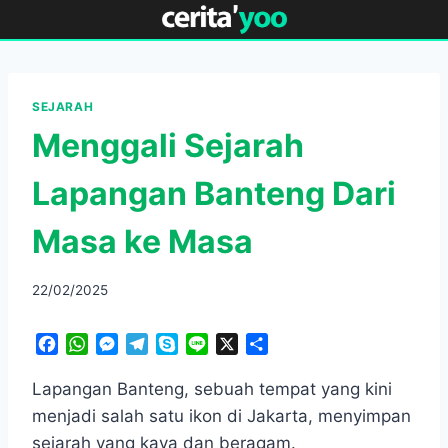
Skip
to
content
SEJARAH
Menggali Sejarah
Lapangan Banteng Dari
Masa ke Masa
22/02/2025
F
W
M
T
S
L
X
S
a
h
e
e
k
i
h
c
a
s
l
y
n
a
Lapangan Banteng, sebuah tempat yang kini
e
t
s
e
p
e
r
menjadi salah satu ikon di Jakarta, menyimpan
b
s
e
g
e
e
sejarah yang kaya dan beragam.