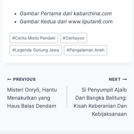
Gambar Pertama dari kabarchina.com
Gambar Kedua dari www.liputan6.com
Post
#
Cerita Mistis Pendaki
#
Ceritayoo
Tags:
#
Legenda Gunung Jawa
#
Pengalaman Aneh
Navigasi
PREVIOUS
NEXT
Misteri Onryō, Hantu
Si Penyumpit Ajaib
pos
Menakutkan yang
Dari Bangka Belitung:
Haus Balas Dendam
Kisah Keberanian Dan
Kebijaksanaan