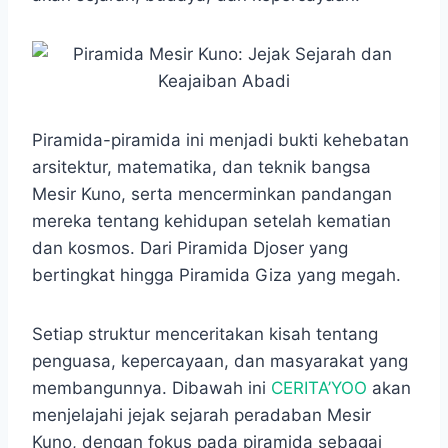
o
A
n
r
o
p
g
a
k
p
e
m
r
Piramida-piramida ini menjadi bukti kehebatan
arsitektur, matematika, dan teknik bangsa
Mesir Kuno, serta mencerminkan pandangan
mereka tentang kehidupan setelah kematian
dan kosmos. Dari Piramida Djoser yang
bertingkat hingga Piramida Giza yang megah.
Setiap struktur menceritakan kisah tentang
penguasa, kepercayaan, dan masyarakat yang
membangunnya. Dibawah ini
CERITA’YOO
akan
menjelajahi jejak sejarah peradaban Mesir
Kuno, dengan fokus pada piramida sebagai