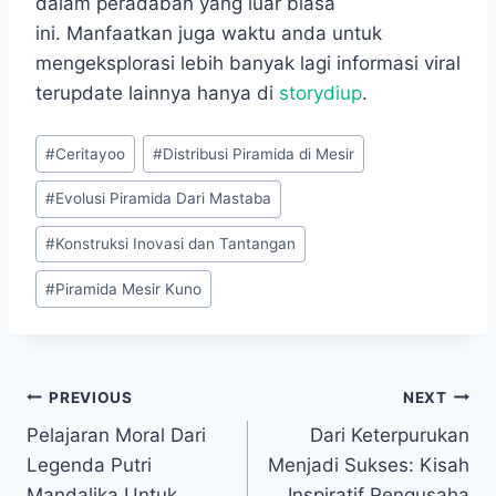
dalam peradaban yang luar biasa
ini. Manfaatkan juga waktu anda untuk
mengeksplorasi lebih banyak lagi informasi viral
terupdate lainnya hanya di
storydiup
.
Post
#
Ceritayoo
#
Distribusi Piramida di Mesir
Tags:
#
Evolusi Piramida Dari Mastaba
#
Konstruksi Inovasi dan Tantangan
#
Piramida Mesir Kuno
Navigasi
PREVIOUS
NEXT
Pelajaran Moral Dari
Dari Keterpurukan
pos
Legenda Putri
Menjadi Sukses: Kisah
Mandalika Untuk
Inspiratif Pengusaha