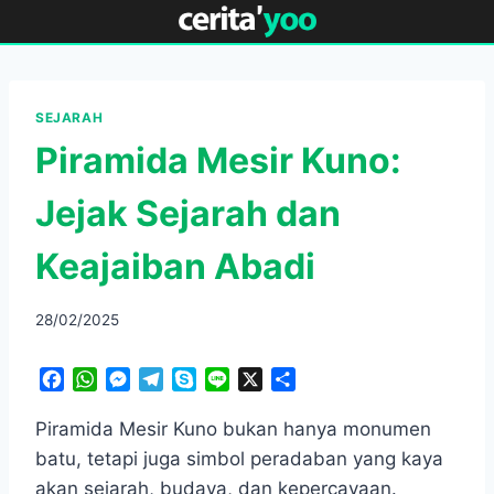
Skip
to
content
SEJARAH
Piramida Mesir Kuno:
Jejak Sejarah dan
Keajaiban Abadi
28/02/2025
F
W
M
T
S
L
X
S
a
h
e
e
k
i
h
c
a
s
l
y
n
a
Piramida Mesir Kuno bukan hanya monumen
e
t
s
e
p
e
r
batu, tetapi juga simbol peradaban yang kaya
b
s
e
g
e
e
akan sejarah, budaya, dan kepercayaan.