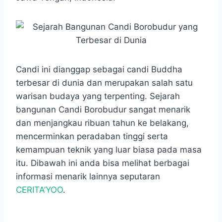
o
A
n
r
o
p
g
a
k
p
e
m
r
Candi ini dianggap sebagai candi Buddha
terbesar di dunia dan merupakan salah satu
warisan budaya yang terpenting. Sejarah
bangunan Candi Borobudur sangat menarik
dan menjangkau ribuan tahun ke belakang,
mencerminkan peradaban tinggi serta
kemampuan teknik yang luar biasa pada masa
itu. Dibawah ini anda bisa melihat berbagai
informasi menarik lainnya seputaran
CERITA’YOO
.