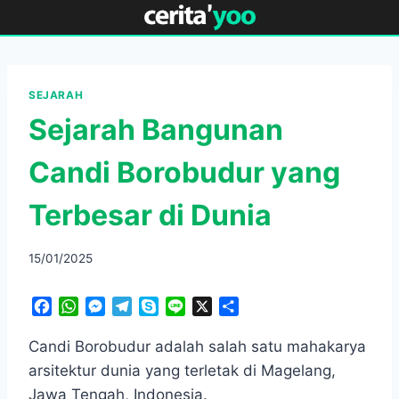
Skip
to
content
SEJARAH
Sejarah Bangunan
Candi Borobudur yang
Terbesar di Dunia
15/01/2025
F
W
M
T
S
L
X
S
a
h
e
e
k
i
h
c
a
s
l
y
n
a
Candi Borobudur adalah salah satu mahakarya
e
t
s
e
p
e
r
arsitektur dunia yang terletak di Magelang,
b
s
e
g
e
e
Jawa Tengah, Indonesia.