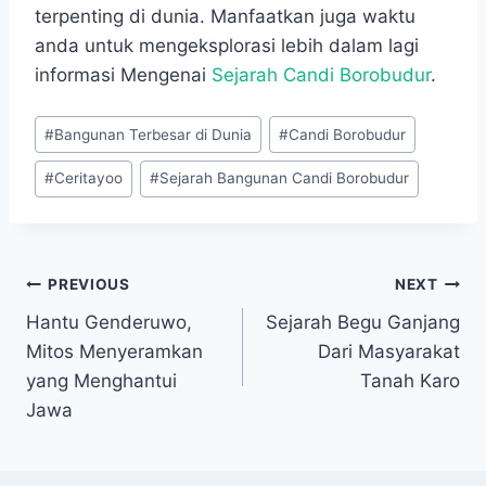
terpenting di dunia. Manfaatkan juga waktu
anda untuk mengeksplorasi lebih dalam lagi
informasi Mengenai
Sejarah Candi Borobudur
.
Post
#
Bangunan Terbesar di Dunia
#
Candi Borobudur
Tags:
#
Ceritayoo
#
Sejarah Bangunan Candi Borobudur
Navigasi
PREVIOUS
NEXT
Hantu Genderuwo,
Sejarah Begu Ganjang
pos
Mitos Menyeramkan
Dari Masyarakat
yang Menghantui
Tanah Karo
Jawa