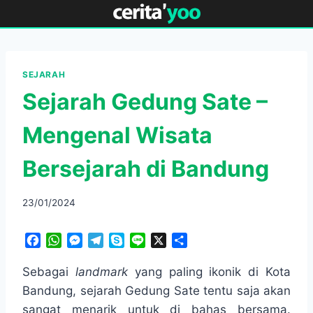
Skip
to
content
SEJARAH
Sejarah Gedung Sate –
Mengenal Wisata
Bersejarah di Bandung
23/01/2024
F
W
M
T
S
L
X
S
a
h
e
e
k
i
h
c
a
s
l
y
n
a
Sebagai
landmark
yang paling ikonik di Kota
e
t
s
e
p
e
r
Bandung, sejarah Gedung Sate tentu saja akan
b
s
e
g
e
e
sangat menarik untuk di bahas bersama.