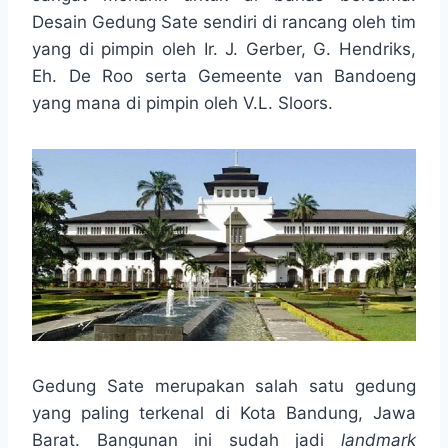
o
A
n
r
Desain Gedung Sate sendiri di rancang oleh tim
o
p
g
a
yang di pimpin oleh Ir. J. Gerber, G. Hendriks,
k
p
e
m
r
Eh. De Roo serta Gemeente van Bandoeng
yang mana di pimpin oleh V.L. Sloors.
Gedung Sate merupakan salah satu gedung
yang paling terkenal di Kota Bandung, Jawa
Barat. Bangunan ini sudah jadi
landmark