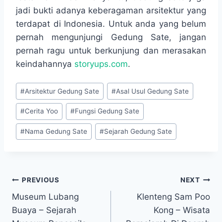
jadi bukti adanya keberagaman arsitektur yang
terdapat di Indonesia. Untuk anda yang belum
pernah mengunjungi Gedung Sate, jangan
pernah ragu untuk berkunjung dan merasakan
keindahannya
storyups.com
.
Post
#
Arsitektur Gedung Sate
#
Asal Usul Gedung Sate
Tags:
#
Cerita Yoo
#
Fungsi Gedung Sate
#
Nama Gedung Sate
#
Sejarah Gedung Sate
Navigasi
PREVIOUS
NEXT
Museum Lubang
Klenteng Sam Poo
pos
Buaya – Sejarah
Kong – Wisata