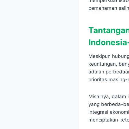
memperkuat ikat
pemahaman saling
Tantangan
Indonesi
Meskipun hubung
keuntungan, bany
adalah perbedaan
prioritas masing
Misalnya, dalam 
yang berbeda-bed
integrasi ekonom
menciptakan ket