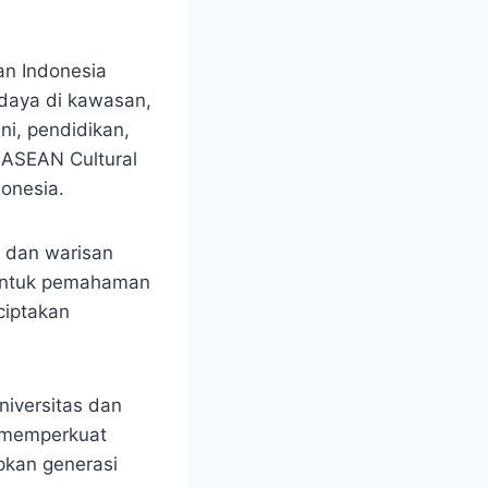
an Indonesia
daya di kawasan,
ni, pendidikan,
h ASEAN Cultural
donesia.
n dan warisan
 untuk pemahaman
ciptakan
niversitas dan
 memperkuat
pkan generasi