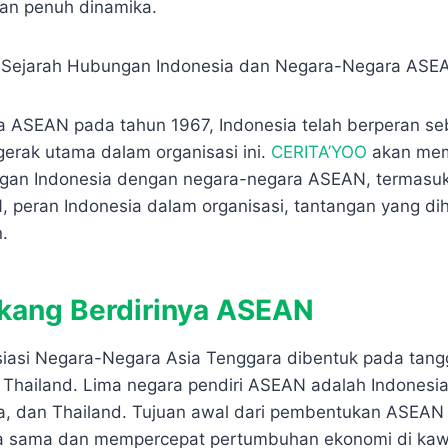
p
e
r
an penuh dinamika.
e
e
ya ASEAN pada tahun 1967, Indonesia telah berperan se
erak utama dalam organisasi ini.​
CERITA’YOO
akan mem
gan Indonesia dengan negara-negara ASEAN, termasuk 
, peran Indonesia dalam organisasi, tantangan yang dih
.
akang Berdirinya ASEAN
asi Negara-Negara Asia Tenggara dibentuk pada tang
 Thailand. Lima negara pendiri ASEAN adalah Indonesia
ura, dan Thailand. Tujuan awal dari pembentukan ASEAN
a sama dan mempercepat pertumbuhan ekonomi di kaw