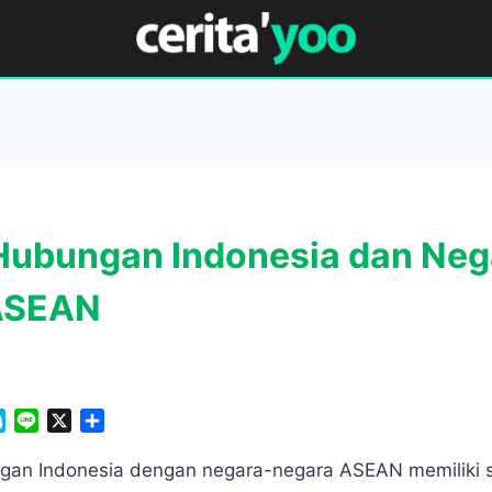
Hubungan Indonesia dan Neg
ASEAN
S
L
X
S
k
i
h
y
n
a
gan Indonesia dengan negara-negara ASEAN memiliki s