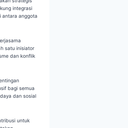
akan strategis
ung integrasi
i antara anggota
kerjasama
 satu inisiator
me dan konflik
entingan
usif bagi semua
daya dan sosial
tribusi untuk