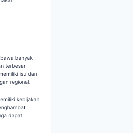
ptakan
mbawa banyak
an terbesar
emiliki isu dan
gan regional.
miliki kebijakan
menghambat
uga dapat