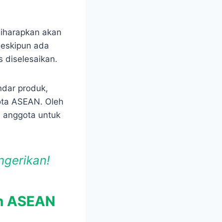
diharapkan akan
eskipun ada
 diselesaikan.
ndar produk,
ota ASEAN. Oleh
a anggota untuk
ngerikan!
an ASEAN