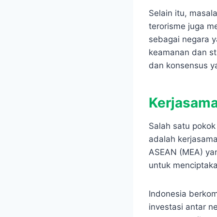
Selain itu, masal
terorisme juga m
sebagai negara y
keamanan dan sta
dan konsensus ya
Kerjasama
Salah satu poko
adalah kerjasam
ASEAN (MEA) yan
untuk menciptakan
Indonesia berko
investasi antar n