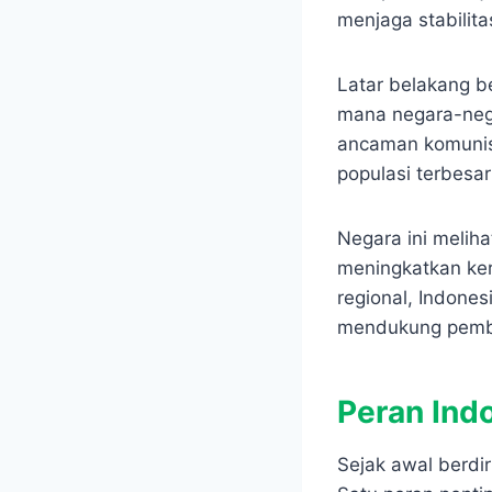
menjaga stabilita
Latar belakang be
mana negara-neg
ancaman komunism
populasi terbesar 
Negara ini melih
meningkatkan ke
regional, Indone
mendukung pemba
Peran Ind
Sejak awal berdir