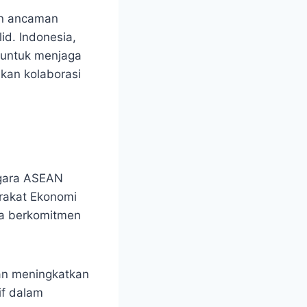
dan ancaman
d. Indonesia,
b untuk menjaga
hkan kolaborasi
egara ASEAN
rakat Ekonomi
ta berkomitmen
an meningkatkan
if dalam