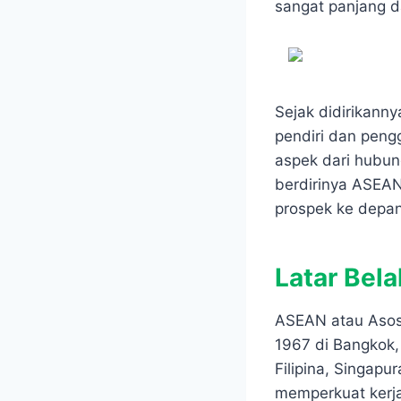
e
t
s
e
sangat panjang d
b
s
e
g
o
A
n
r
o
p
g
a
k
p
e
m
r
Sejak didirikann
pendiri dan pengg
aspek dari hubun
berdirinya ASEAN
prospek ke depan
Latar Bel
ASEAN atau Asosi
1967 di Bangkok,
Filipina, Singap
memperkuat kerj