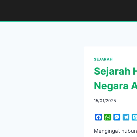
Skip
to
content
SEJARAH
Sejarah 
Negara 
15/01/2025
F
W
M
T
a
h
e
e
c
a
s
l
Mengingat hubun