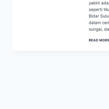
yakini ada
seperti t
Bidar Sul
dalam ceri
sungai, d
READ MOR