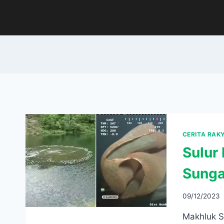
Skip
to
content
CERITA RAK
Sulur
Sunga
09/12/2023
Makhluk S