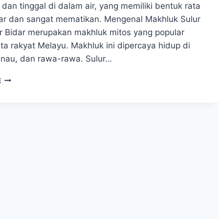
 dan tinggal di dalam air, yang memiliki bentuk rata
ikar dan sangat mematikan. Mengenal Makhluk Sulur
ur Bidar merupakan makhluk mitos yang popular
ta rakyat Melayu. Makhluk ini dipercaya hidup di
anau, dan rawa-rawa. Sulur…
SULUR
E
BIDAR
MAKHLUK
PENUNGGU
SUNGAI
YANG
MEMATIKAN