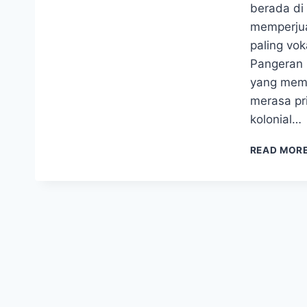
berada di
memperjua
paling vo
Pangeran 
yang memi
merasa pri
kolonial…
READ MOR