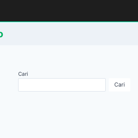
o
Cari
Cari