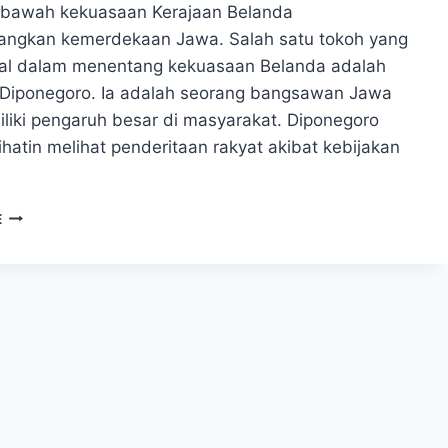
 bawah kekuasaan Kerajaan Belanda
ngkan kemerdekaan Jawa. Salah satu tokoh yang
kal dalam menentang kekuasaan Belanda adalah
Diponegoro. Ia adalah seorang bangsawan Jawa
liki pengaruh besar di masyarakat. Diponegoro
hatin melihat penderitaan rakyat akibat kebijakan
PERANG
E
DIPONEGORO:
PAHLAWAN
YANG
MENENTANG
PENJAJAHAN
BELANDA