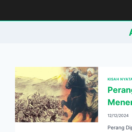
Skip
to
content
KISAH NYAT
Peran
Menen
12/12/2024
Perang Di