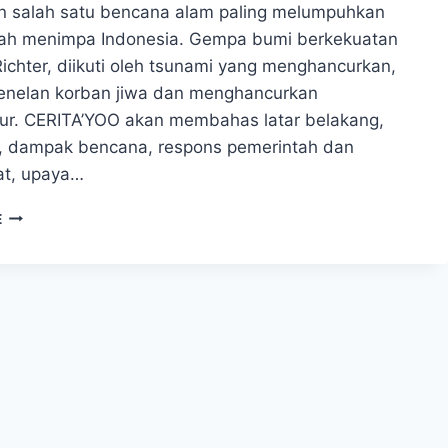
 salah satu bencana alam paling melumpuhkan
ah menimpa Indonesia. Gempa bumi berkekuatan
Richter, diikuti oleh tsunami yang menghancurkan,
nelan korban jiwa dan menghancurkan
ktur. CERITA’YOO akan membahas latar belakang,
 dampak bencana, respons pemerintah dan
at, upaya…
E
TRAGEDI
DONGGALA,
MOMEN
KELAM
DALAM
SEJARAH
INDONESIA​