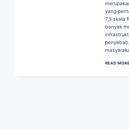
merupakan
yang pern
7,5 skala 
banyak me
infrastru
penyebab,
masyarak
READ MOR