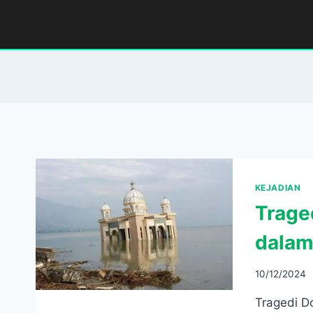
Skip
to
content
KEJADIAN
​Trag
dalam
10/12/2024
Tragedi D