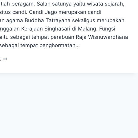
tlah beragam. Salah satunya yaitu wisata sejarah,
situs candi. Candi Jago merupakan candi
an agama Buddha Tatrayana sekaligus merupakan
nggalan Kerajaan Singhasari di Malang. Fungsi
 yaitu sebagai tempat perabuan Raja Wisnuwardhana
 sebagai tempat penghormatan…
CANDI
E
JAGO
–
SEJARAH
WISATA
PENINGGALAN
KERJAAN
SINGHASARI