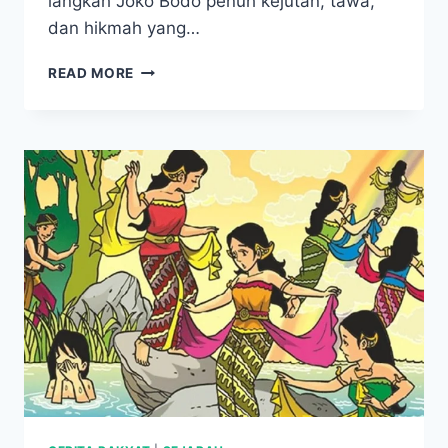
langkah Joko Bodo penuh kejutan, tawa,
dan hikmah yang…
JOKO
READ MORE
BODO,
KISAH
KOCAK
PENUH
PELAJARAN
DARI
JAWA
TENGAH