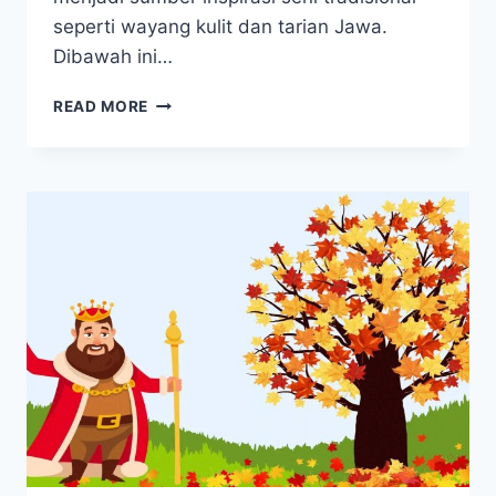
seperti wayang kulit dan tarian Jawa.
Dibawah ini…
LEGENDA
READ MORE
JAKA
TARUB,
KISAH
PEMUDA
DAN
BIDADARI
DARI
JAWA
TENGAH