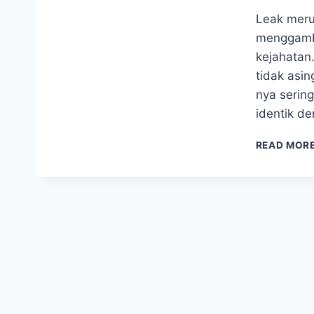
Leak merup
menggamba
kejahatan
tidak asin
nya serin
identik de
READ MOR