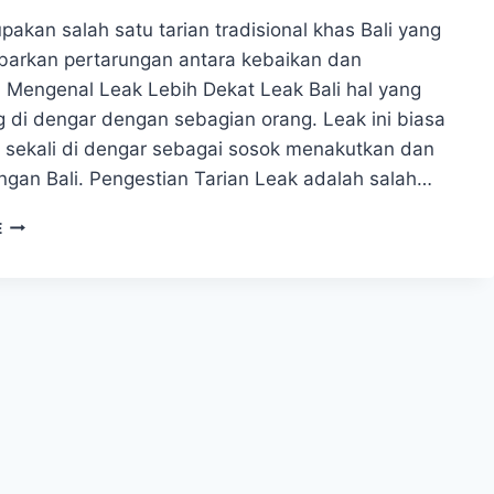
akan salah satu tarian tradisional khas Bali yang
rkan pertarungan antara kebaikan dan
. Mengenal Leak Lebih Dekat Leak Bali hal yang
g di dengar dengan sebagian orang. Leak ini biasa
g sekali di dengar sebagai sosok menakutkan dan
ngan Bali. Pengestian Tarian Leak adalah salah…
LEAK
E
–
MENGENAL
LEBIH
DEKAT
TARIAN
TRADISIONAL
KHAS
BALI
YANG
MEMUKAU