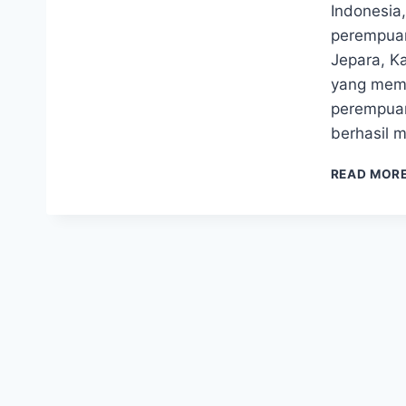
Indonesia
perempuan
Jepara, Ka
yang memb
perempuan
berhasil 
READ MOR