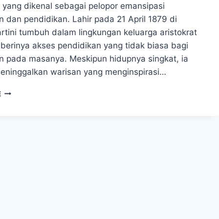
, yang dikenal sebagai pelopor emansipasi
 dan pendidikan. Lahir pada 21 April 1879 di
rtini tumbuh dalam lingkungan keluarga aristokrat
erinya akses pendidikan yang tidak biasa bagi
 pada masanya. Meskipun hidupnya singkat, ia
meninggalkan warisan yang menginspirasi…
RADEN
E
AJENG
KARTINI:
PELOPOR
EMANSIPASI
PEREMPUAN
DI
INDONESIA