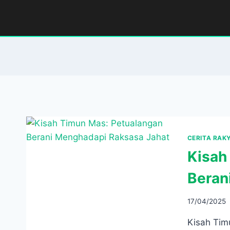
Skip
to
content
CERITA RAK
Kisah
Beran
17/04/2025
Kisah Timu