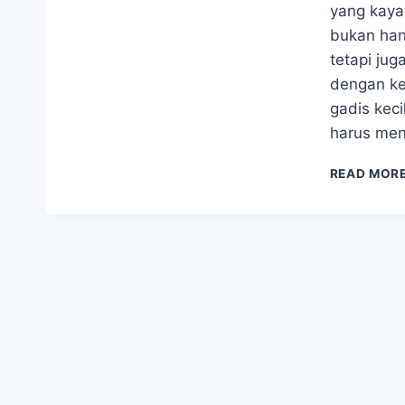
yang kaya 
bukan han
tetapi ju
dengan ke
gadis kec
harus me
READ MOR