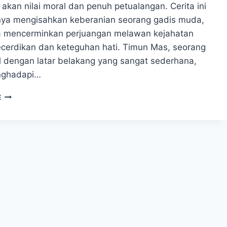
akan nilai moral dan penuh petualangan. Cerita ini
ya mengisahkan keberanian seorang gadis muda,
ga mencerminkan perjuangan melawan kejahatan
cerdikan dan keteguhan hati. Timun Mas, seorang
il dengan latar belakang yang sangat sederhana,
nghadapi…
KISAH
E
TIMUN
MAS:
PETUALANGAN
BERANI
MENGHADAPI
RAKSASA
JAHAT