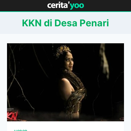
Skip
to
content
KKN di Desa Penari