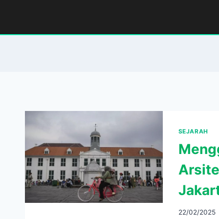
Skip
to
content
SEJARAH
Mengg
Arsit
Jakar
22/02/2025