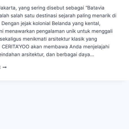
akarta, yang sering disebut sebagai “Batavia
lah salah satu destinasi sejarah paling menarik di
 Dengan jejak kolonial Belanda yang kental,
ni menawarkan pengalaman unik untuk menggali
sekaligus menikmati arsitektur klasik yang
 CERITA’YOO akan membawa Anda menjelajahi
keindahan arsitektur, dan berbagai daya…
MENGGALI
E
LEBIH
DALAM
SEJARAH
DAN
ARSITEKTUR
MEMUKAU
DI
KOTA
TUA
JAKARTA