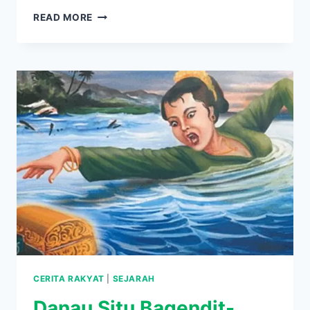
LEGENDA
READ MORE
SITU
BAGENDIT,
DANAU
PENUH
MITOS
DAN
KEINDAHAN
CERITA RAKYAT
|
SEJARAH
Danau Situ Bagendit-