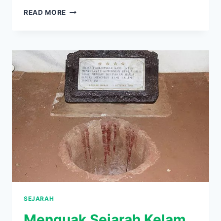
CERITA
READ MORE
SERAM
LUBANG
BUAYA
YANG
MASIH
JADI
MISTERI
SEJARAH
Menguak Sejarah Kelam