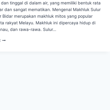
 dan tinggal di dalam air, yang memiliki bentuk rata
ikar dan sangat mematikan. Mengenal Makhluk Sulur
ur Bidar merupakan makhluk mitos yang popular
ta rakyat Melayu. Makhluk ini dipercaya hidup di
anau, dan rawa-rawa. Sulur…
SULUR
E
BIDAR
MAKHLUK
PENUNGGU
SUNGAI
YANG
MEMATIKAN