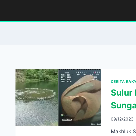
Skip
to
content
CERITA RAK
Sulur
Sunga
09/12/2023
Makhluk S