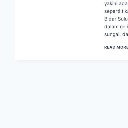
yakini ada
seperti t
Bidar Sul
dalam ceri
sungai, d
READ MOR