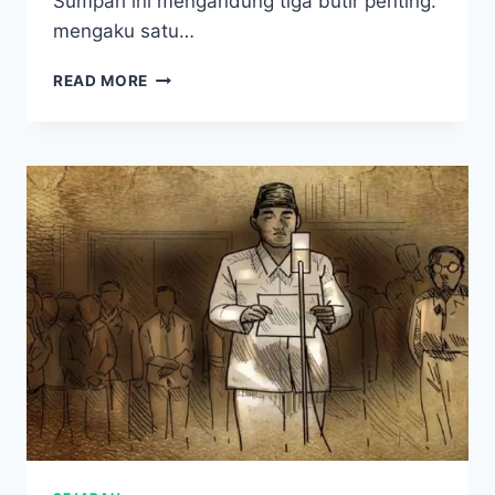
Sumpah ini mengandung tiga butir penting:
mengaku satu…
SEJARAH
READ MORE
SUMPAH
PEMUDA:
TONGGAK
KEBANGKITAN
NASIONAL