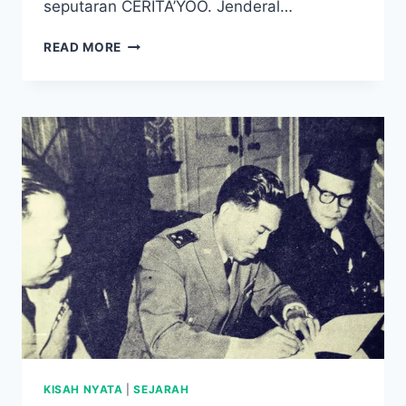
seputaran CERITA’YOO. Jenderal…
KISAH
READ MORE
KEPAHLAWANAN
JENDERAL
AHMAD
YANI
DALAM
SEJARAH
INDONESIA
KISAH NYATA
|
SEJARAH