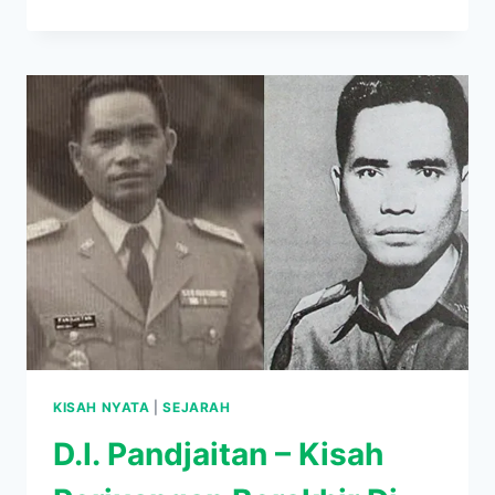
AHMAD
YANI
SIMBOL
PERLAWANAN
INDONESIA
KISAH NYATA
|
SEJARAH
D.I. Pandjaitan – Kisah