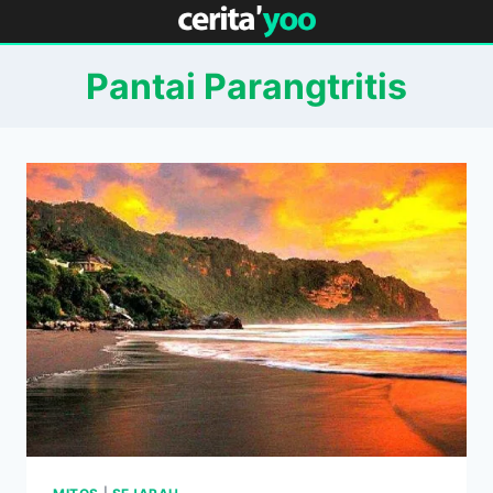
Skip
to
content
Pantai Parangtritis