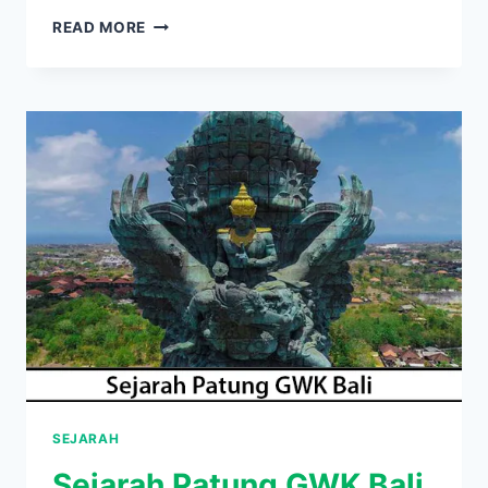
SEJARAH
READ MORE
PATUNG
GWK
BALI
YANG
MEGAH
INI
CERITA
BESAR
DI
BALIKNYA
SEJARAH
Sejarah Patung GWK Bali