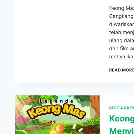
Keong Mas
Cangkang 
diwariskan
telah menj
ulang dal
dan film 
menyajik
READ MOR
CERITA RAK
Keong
Menyi