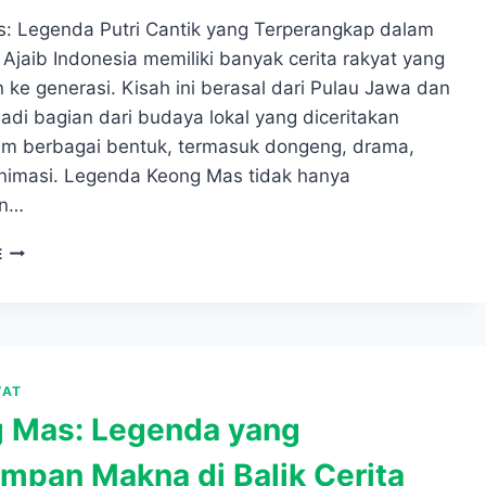
: Legenda Putri Cantik yang Terperangkap dalam
Ajaib Indonesia memiliki banyak cerita rakyat yang
 ke generasi. Kisah ini berasal dari Pulau Jawa dan
adi bagian dari budaya lokal yang diceritakan
am berbagai bentuk, termasuk dongeng, drama,
animasi. Legenda Keong Mas tidak hanya
an…
KEONG
E
MAS:
LEGENDA
PUTRI
CANTIK
YANG
TERPERANGKAP
YAT
DALAM
 Mas: Legenda yang
CANGKANG
AJAIB
mpan Makna di Balik Cerita