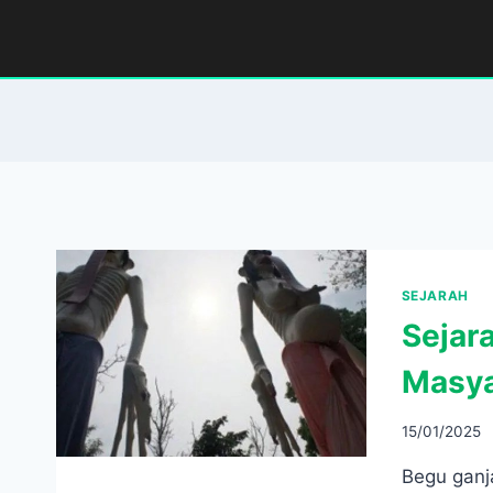
Skip
to
content
SEJARAH
Sejar
Masya
15/01/2025
Begu ganja