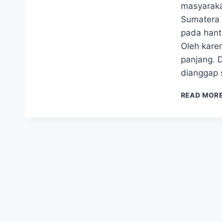
masyaraka
Sumatera 
pada hantu
Oleh karen
panjang. 
dianggap 
READ MOR