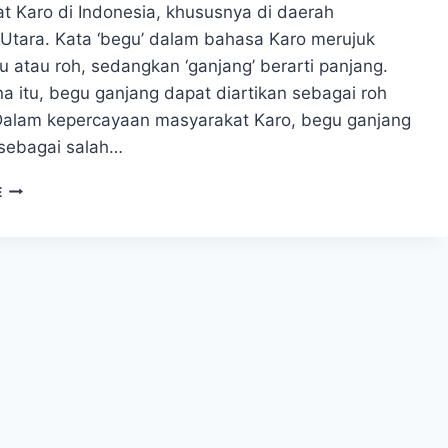
t Karo di Indonesia, khususnya di daerah
Utara. Kata ‘begu’ dalam bahasa Karo merujuk
 atau roh, sedangkan ‘ganjang’ berarti panjang.
a itu, begu ganjang dapat diartikan sebagai roh
Dalam kepercayaan masyarakat Karo, begu ganjang
sebagai salah…
SEJARAH
E
BEGU
GANJANG
DARI
MASYARAKAT
TANAH
KARO