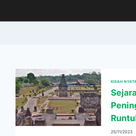
Skip
to
content
KISAH NYAT
Sejara
Penin
Runtu
25/11/2023