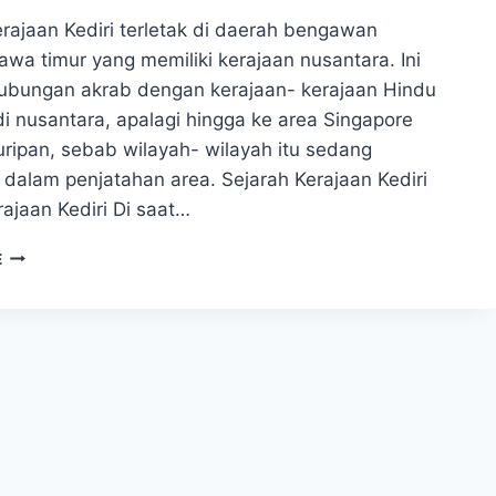
rajaan Kediri terletak di daerah bengawan
awa timur yang memiliki kerajaan nusantara. Ini
hubungan akrab dengan kerajaan- kerajaan Hindu
di nusantara, apalagi hingga ke area Singapore
uripan, sebab wilayah- wilayah itu sedang
 dalam penjatahan area. Sejarah Kerajaan Kediri
ajaan Kediri Di saat…
SEJARAH
E
KERAJAAN
KEDIRI
LETAK,
PENINGGALAN,
DAN
PENYEBAB
RUNTUHNYA