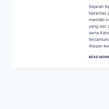
Sejarah Ke
berantas j
memiliki 
yang lain 
serta Kah
tercantum
Atasan ker
READ MOR