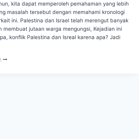
mun, kita dapat memperoleh pemahaman yang lebih
ang masalah tersebut dengan memahami kronologi
rkait ini. Palestina dan Israel telah merengut banyak
 membuat jutaan warga mengungsi, Kejadian ini
pa, konflik Palestina dan Isreal karena apa? Jadi
KRONOLOGI
E
SEJARAH
PALESTINA
DAN
ISRAEL,
SIAPA
YANG
MEMULAI
PERANG?