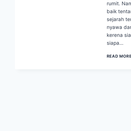
rumit. Na
baik tent
sejarah te
nyawa dan
kerena sia
siapa…
READ MOR