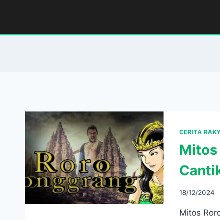
Skip
to
content
CERITA RAK
Mitos
Canti
18/12/2024
Mitos Ror