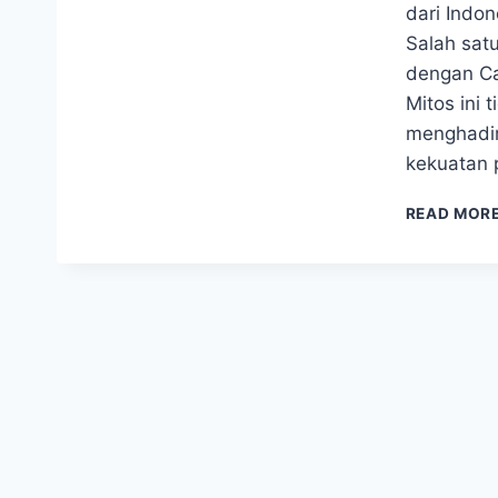
dari Indo
Salah satu
dengan Ca
Mitos ini
menghadir
kekuatan p
READ MOR