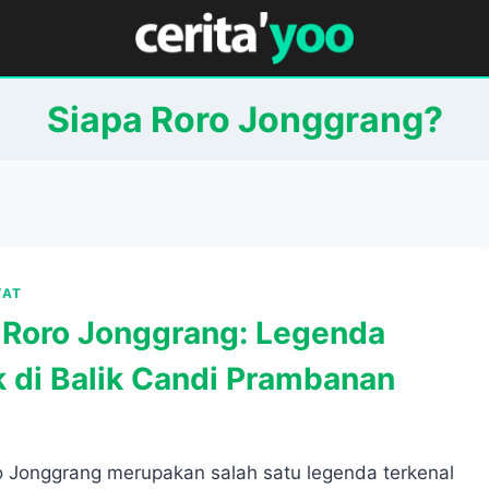
Siapa Roro Jonggrang?
YAT
 Roro Jonggrang: Legenda
k di Balik Candi Prambanan
o Jonggrang merupakan salah satu legenda terkenal