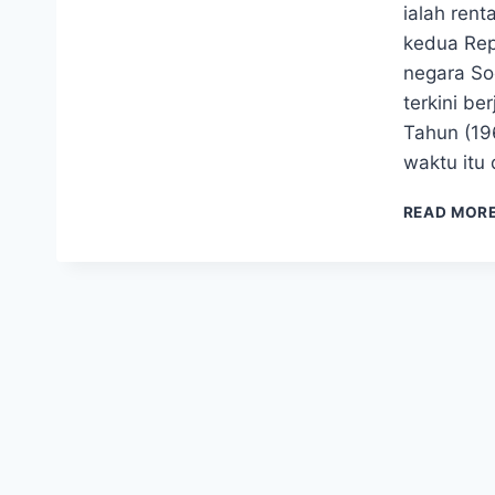
ialah ren
kedua Rep
negara So
terkini be
Tahun (19
waktu itu
READ MOR