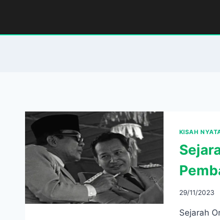
Skip
to
content
KISAH NYAT
Sejar
Pemba
29/11/2023
Sejarah O