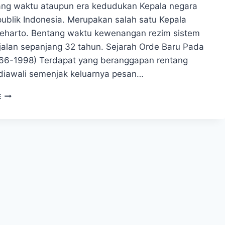
tang waktu ataupun era kedudukan Kepala negara
ublik Indonesia. Merupakan salah satu Kepala
eharto. Bentang waktu kewenangan rezim sistem
rjalan sepanjang 32 tahun. Sejarah Orde Baru Pada
66-1998) Terdapat yang beranggapan rentang
 diawali semenjak keluarnya pesan…
SEJARAH
E
ORDE
BARU
ERA
PEMBANGUNAN
DAN
STABILITAS