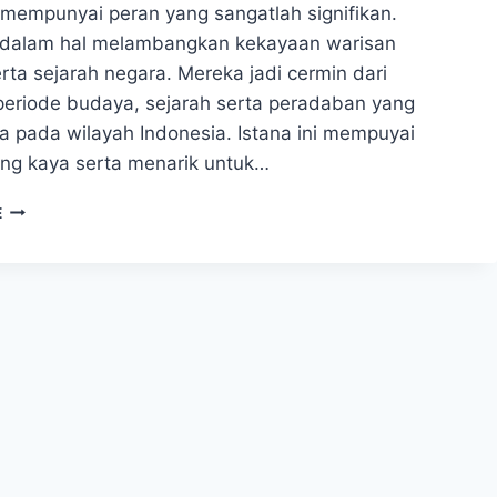
 mempunyai peran yang sangatlah signifikan.
dalam hal melambangkan kekayaan warisan
ta sejarah negara. Mereka jadi cermin dari
periode budaya, sejarah serta peradaban yang
a pada wilayah Indonesia. Istana ini mempuyai
ang kaya serta menarik untuk…
ISTANA
E
GEBANG
–
MENGETAHUI
SEJARAH
MASA
MUDA
BUNG
KARNO