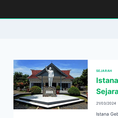
Skip
to
content
SEJARAH
Istan
Sejar
21/03/2024
Istana Ge