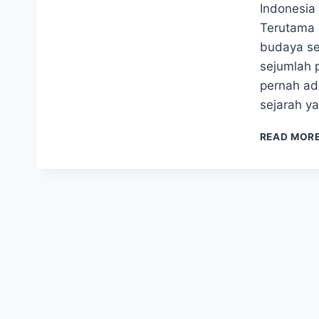
Indonesia
Terutama 
budaya ser
sejumlah 
pernah ad
sejarah y
READ MOR