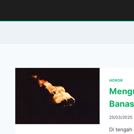
Skip
to
content
HOROR
Mengu
Banas
25/03/2025
Di tengah 