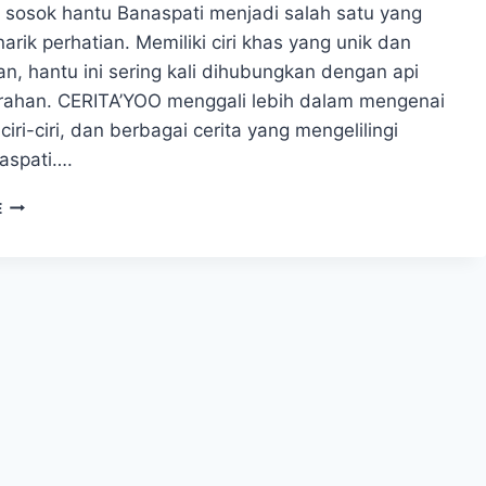
, sosok hantu Banaspati menjadi salah satu yang
arik perhatian. Memiliki ciri khas yang unik dan
n, hantu ini sering kali dihubungkan dengan api
ahan. CERITA’YOO menggali lebih dalam mengenai
 ciri-ciri, dan berbagai cerita yang mengelilingi
aspati….
MENGUNGKAP
E
MISTERI
SOSOK
HANTU
BANASPATI
DARI
TANAH
JAWA