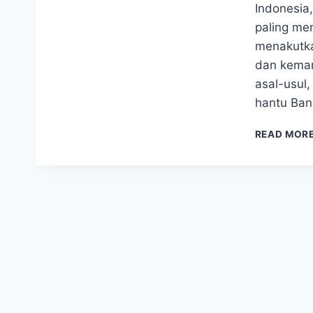
Indonesia
paling men
menakutka
dan kemar
asal-usul,
hantu Ban
READ MOR