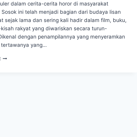
uler dalam cerita-cerita horor di masyarakat
 Sosok ini telah menjadi bagian dari budaya lisan
 sejak lama dan sering kali hadir dalam film, buku,
kisah rakyat yang diwariskan secara turun-
Dikenal dengan penampilannya yang menyeramkan
 tertawanya yang…
MENGENAL
E
SOSOK
HANTU
KUNTILANAK
DAN
CERITA
DI
BALIKNYA