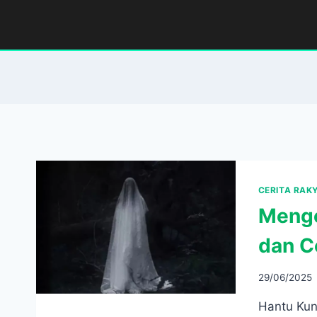
Skip
to
content
CERITA RAK
Menge
dan Ce
29/06/2025
Hantu Kun