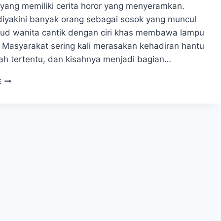
 yang memiliki cerita horor yang menyeramkan.
 diyakini banyak orang sebagai sosok yang muncul
ud wanita cantik dengan ciri khas membawa lampu
. Masyarakat sering kali merasakan kehadiran hantu
rah tertentu, dan kisahnya menjadi bagian…
MENGENAL
E
SOSOK
HANTU
LAMPOR,
MITOS
ATAU
REALITAS?