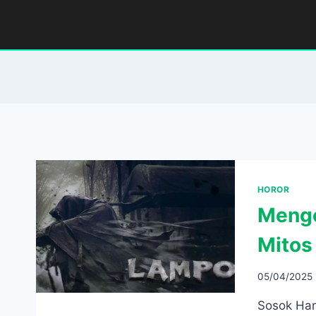
Skip
to
content
HOROR
Menge
Mitos 
05/04/2025
Sosok Han